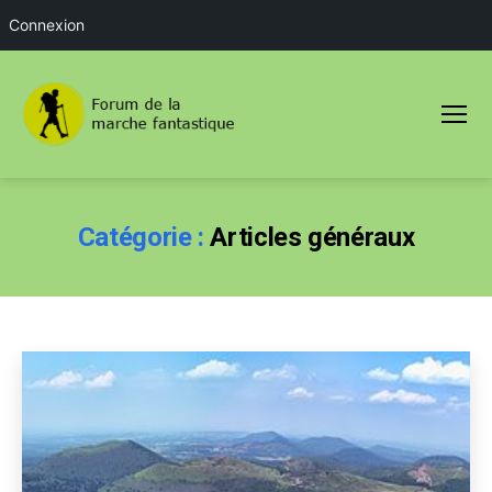
Connexion
Menu
Forum
de
la
marche
Catégorie :
Articles généraux
fantastique