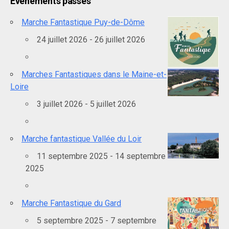
Évènements passés
Marche Fantastique Puy-de-Dôme
24 juillet 2026 - 26 juillet 2026
Marches Fantastiques dans le Maine-et-
Loire
3 juillet 2026 - 5 juillet 2026
Marche fantastique Vallée du Loir
11 septembre 2025 - 14 septembre
2025
Marche Fantastique du Gard
5 septembre 2025 - 7 septembre