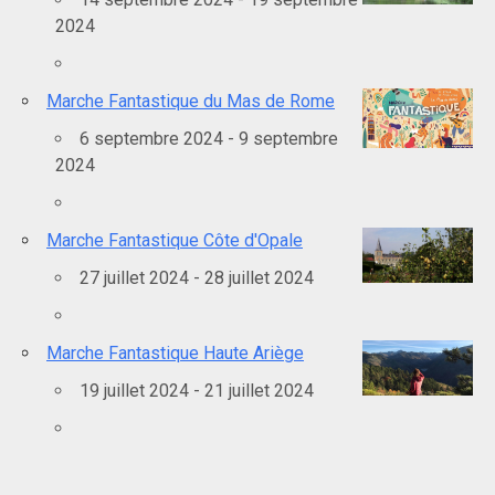
2024
Marche Fantastique du Mas de Rome
6 septembre 2024 - 9 septembre
2024
Marche Fantastique Côte d'Opale
27 juillet 2024 - 28 juillet 2024
Marche Fantastique Haute Ariège
19 juillet 2024 - 21 juillet 2024